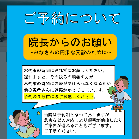
診療科
麻酔科
内科
ペインクリニック科
整形外科
肩こりや頭痛などといったものから、頚椎症、帯状疱疹、三
叉神経痛、癌性疼痛の緩和に至るまですべての痛みに対応し
ています。
超音波装置(エコー)や、隣接の永井整形外科でのMRIやCT検
査等の先進の医療機器を完備。「薬物療法」の他「神経ブロ
ック注射」「透視下ブロック」「高周波熱凝固」などの治療
を、より安全で確実に行うための設備が整っています。