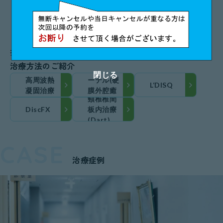
METHOD
患者さんの身体への負
担が少ない
治療方法のご紹介
Raczカテ
閉じる
高周波熱
ーテル(硬
L‘DISQ
凝固治療
膜外腔癒
頸椎椎間
着剥離術)
DiscFX
板内治療
(Dart)
CASE
治療症例