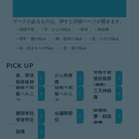
マークのあるものは、押すと詳細ページが開きます。
原因不明
手・ひじの悩み
癌等
神経痛
背中・腰の悩み
胸・肋骨の悩み
足・ひざの悩み
頭・顔まわりの悩み
首・肩の悩み
PICK UP
帯状疱
脊椎手術
疹、帯状
がん性疼
後症候群
疱疹後神
痛
(腰椎)
腰椎々間
頚椎々間
経痛
三叉神経
板ヘルニ
板ヘルニ
痛
ア
ア
眼瞼痙
腰部脊柱
仙腸関節
攣・顔面
管狭窄症
症
痙攣
頭痛