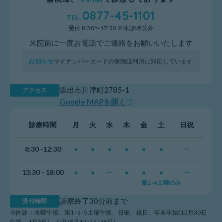
0877-45-1101
受付 8:30〜17:30 ※休診時以外
来院前に一度お電話でご連絡をお願いいたします
お知らせ
マイナンバーカードの保険証利用に対応しています
坂出市川津町2785-1
アクセス
Google MAPを開く
診療時間
月
火
水
木
金
土
日祝
8:30 -12:30
●
●
●
●
●
●
ー
13:30 - 18:00
●
●
ー
●
●
●
ー
第2･4土曜のみ
診察終了30分前まで
受付時間
※休診：水曜午後、第1･3･5土曜午後、日曜、祝日、年末年始(12月30日
午後～1月3日)、お盆(8月13･14･15日)